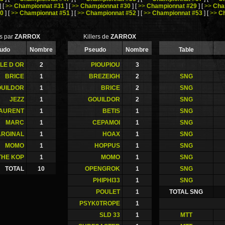
]
[
>>
Championnat #31
]
[
>>
Championnat #30
]
[
>>
Championnat #29
]
[
>>
Cha
50
]
[
>>
Championnat #51
]
[
>>
Championnat #52
]
[
>>
Championnat #53
]
[
>>
C
és par
ZARROX
Killers de
ZARROX
udo
Nombre
Pseudo
Nombre
Table
LE D OR
2
PIOUPIOU
3
BRICE
1
BREZEIGH
2
SNG
UILDOR
1
BRICE
2
SNG
JEZZ
1
GOUILDOR
2
SNG
AURENT
1
BETIS
1
SNG
MARC
1
CEPAMOI
1
SNG
RGINAL
1
HOAX
1
SNG
MOMO
1
HOPPUS
1
SNG
THE KOP
1
MOMO
1
SNG
TOTAL
10
OPENGROK
1
SNG
PHIPHI33
1
SNG
POULET
1
TOTAL SNG
PSYK0TROPE
1
SLD 33
1
MTT