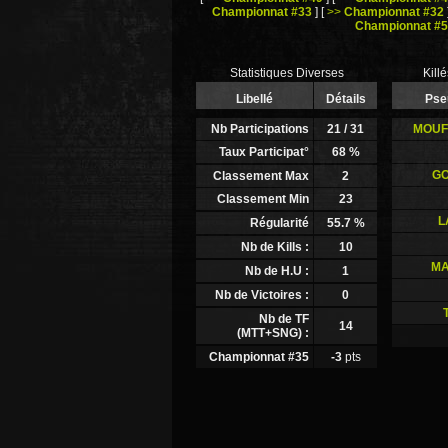
Championnat #33
]
[
>>
Championnat #32
Championnat #
Statistiques Diverses
Kill
Libellé
Détails
Pse
Nb Participations
21
/ 31
MOUF
Taux Participat°
68
%
GO
Classement Max
2
Classement Min
23
L
Régularité
55.7
%
Nb de Kills :
10
MA
Nb de H.U :
1
Nb de Victoires :
0
Nb de TF
14
(MTT+SNG) :
Championnat #35
-3
pts