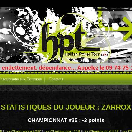
Inscriptions aux Tournois
Contacts
STATISTIQUES DU JOUEUR : ZARROX
CHAMPIONNAT #35 :
-3 points
48
]
[
>>
Championnat #47
]
[
>>
Championnat #38
]
[
>>
Championnat #37
]
[
>>
C