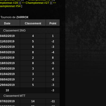
mpionnat #28
]
[
>>
Championnat #27
]
[
>>
hampionnat #54
]
Tournois de
ZARROX
Date
Classement
Point
Classement SNG
04/02/2019
4
1
11/02/2019
5
-2
25/02/2019
6
-3
04/03/2019
8
-4
11/03/2019
2
8
18/03/2019
8
-5
25/03/2019
3
4
01/04/2019
3
3
08/04/2019
7
-2
29/04/2019
5
-3
10
-3
Classement MTT
07/02/2019
14
-11