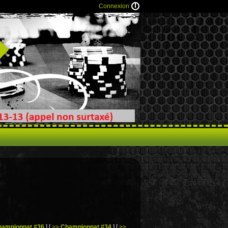
Connexion
hampionnat #36
]
[
>>
Championnat #34
]
[
>>