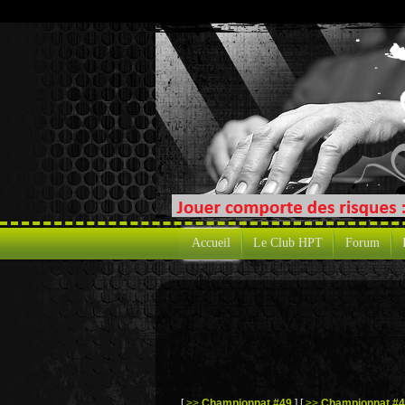
Accueil
Le Club HPT
Forum
[
>>
Championnat #49
]
[
>>
Championnat #