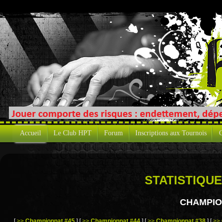
Accueil
Le Club HPT
Forum
Inscriptions aux Tournois
C
STATISTIQUE
CHAMPIO
[
>>
Championnat #45
]
[
>>
Championnat #44
]
[
>>
Championnat #38
]
[
>>