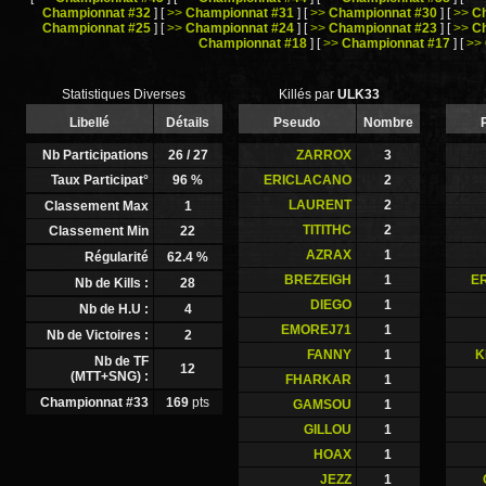
Championnat #32
]
[
>>
Championnat #31
]
[
>>
Championnat #30
]
[
>>
C
Championnat #25
]
[
>>
Championnat #24
]
[
>>
Championnat #23
]
[
>>
C
Championnat #18
]
[
>>
Championnat #17
]
[
>>
Statistiques Diverses
Killés par
ULK33
Libellé
Détails
Pseudo
Nombre
Nb Participations
26
/ 27
ZARROX
3
Taux Participat°
96
%
ERICLACANO
2
LAURENT
2
Classement Max
1
TITITHC
2
Classement Min
22
AZRAX
1
Régularité
62.4
%
BREZEIGH
1
E
Nb de Kills :
28
DIEGO
1
Nb de H.U :
4
EMOREJ71
1
Nb de Victoires :
2
FANNY
1
K
Nb de TF
12
(MTT+SNG) :
FHARKAR
1
Championnat #33
169
pts
GAMSOU
1
GILLOU
1
HOAX
1
JEZZ
1