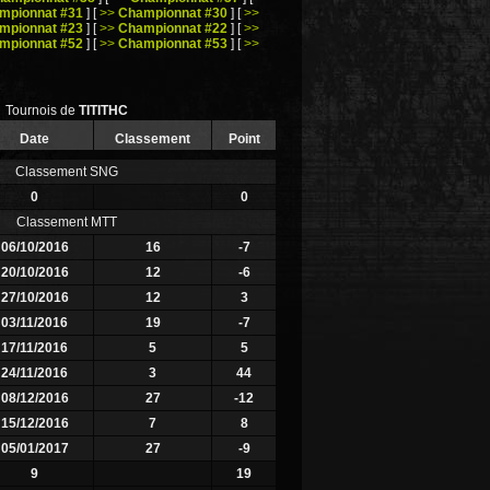
mpionnat #31
]
[
>>
Championnat #30
]
[
>>
mpionnat #23
]
[
>>
Championnat #22
]
[
>>
mpionnat #52
]
[
>>
Championnat #53
]
[
>>
Tournois de
TITITHC
Date
Classement
Point
Classement SNG
0
0
Classement MTT
06/10/2016
16
-7
20/10/2016
12
-6
27/10/2016
12
3
03/11/2016
19
-7
17/11/2016
5
5
24/11/2016
3
44
08/12/2016
27
-12
15/12/2016
7
8
05/01/2017
27
-9
9
19