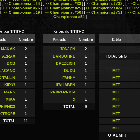
]
[
>>
Championnat #34
]
[
>>
Championnat #33
]
[
>>
Championnat #32
]
[
>>
Cha
]
[
>>
Championnat #26
]
[
>>
Championnat #25
]
[
>>
Championnat #24
]
[
>>
Cha
]
[
>>
Championnat #19
]
[
>>
Championnat #50
]
[
>>
Championnat #51
]
[
>>
Cha
Championnat #54
]
lés par
TITITHC
Killers de
TITITHC
udo
Nombre
Pseudo
Nombre
Table
MAKAK
2
JONJON
2
AZRAX
1
BARBOTINE
1
TOTAL SNG
BOB
1
BREZEIGH
1
LACANO
1
DUDU
1
MTT
ITALLIN
1
FANNY
1
MTT
KIR33
1
ITALIABEN
1
MTT
MARS
1
PATWARRIOR
1
MTT
MIKA
1
x
1
MTT
PHIPHI33
1
TOTAL
9
MTT
0TROPE
1
MTT
TOTAL
11
MTT
MTT
TOTAL MTT