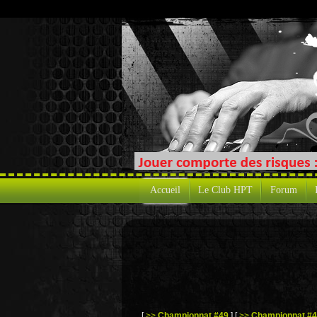
Accueil
Le Club HPT
Forum
[
>>
Championnat #49
]
[
>>
Championnat #