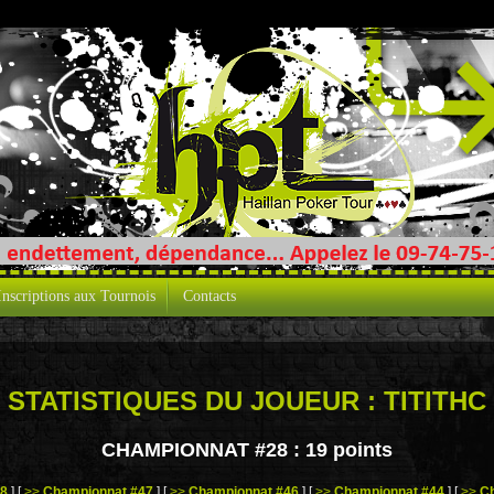
Inscriptions aux Tournois
Contacts
STATISTIQUES DU JOUEUR : TITITHC
CHAMPIONNAT #28 :
19 points
48
]
[
>>
Championnat #47
]
[
>>
Championnat #46
]
[
>>
Championnat #44
]
[
>>
C