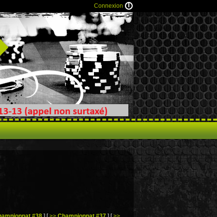
Connexion
hampionnat #38
]
[
>>
Championnat #37
]
[
>>