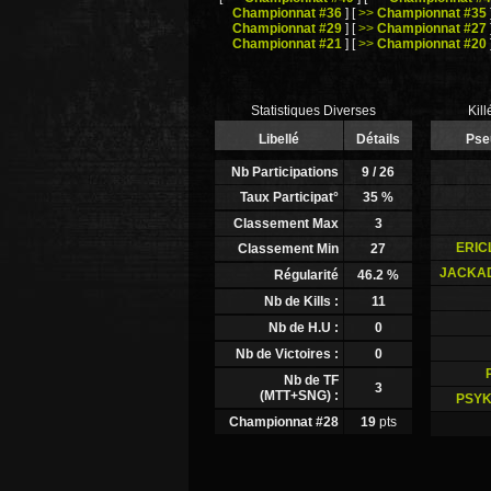
Championnat #36
]
[
>>
Championnat #35
Championnat #29
]
[
>>
Championnat #27
Championnat #21
]
[
>>
Championnat #20
Statistiques Diverses
Kil
Libellé
Détails
Pse
Nb Participations
9
/ 26
Taux Participat°
35
%
Classement Max
3
ERIC
Classement Min
27
JACKAD
Régularité
46.2
%
Nb de Kills :
11
Nb de H.U :
0
Nb de Victoires :
0
Nb de TF
3
(MTT+SNG) :
PSYK
Championnat #28
19
pts