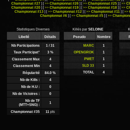
Championnat #27
]
[
>>
Championnat #26
]
[
>>
Championnat #25
]
[
>>
C
Championnat #20
]
[
>>
Championnat #19
]
[
>>
Championnat #18
]
[
>>
C
Championnat #13
]
[
>>
Championnat #12
]
[
>>
Championnat #11
]
[
>>
Championnat #6
]
[
>>
Championnat #5
]
[
>>
Championn
Statistiques Diverses
Killés par
SELOINE
K
Libellé
Détails
Pseudo
Nombre
Nb Participations
1
/ 31
MARC
1
Taux Participat°
3
%
OPENGROK
1
PWET
1
Classement Max
4
SLD 33
1
Classement Min
4
TOTAL
4
Régularité
84.0
%
Nb de Kills :
4
Nb de H.U :
0
Nb de Victoires :
0
Nb de TF
1
(MTT+SNG) :
Championnat #35
11
pts