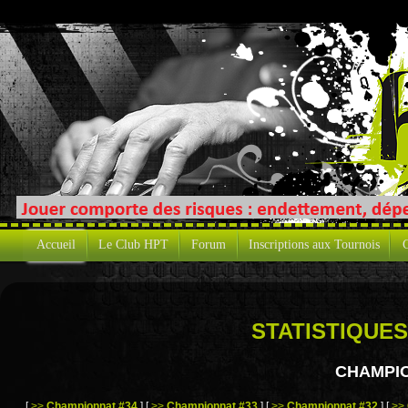
Accueil
Le Club HPT
Forum
Inscriptions aux Tournois
C
STATISTIQUES
CHAMPIO
[
>>
Championnat #34
]
[
>>
Championnat #33
]
[
>>
Championnat #32
]
[
>>