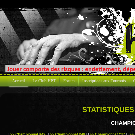
Accueil
Le Club HPT
Forum
Inscriptions aux Tournois
C
STATISTIQUES
CHAMPIO
[
>>
Championnat #49
]
[
>>
Championnat #48
]
[
>>
Championnat #47
]
[
>>