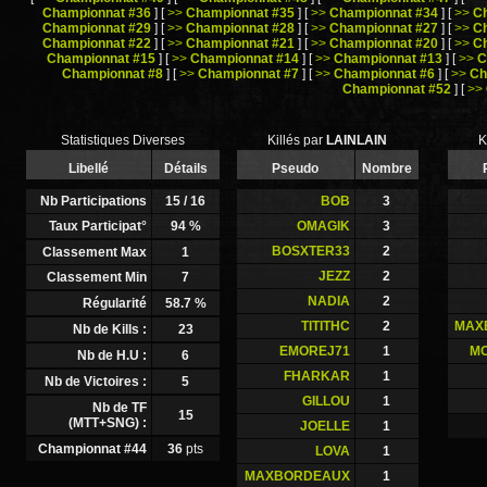
Championnat #36
]
[
>>
Championnat #35
]
[
>>
Championnat #34
]
[
>>
C
Championnat #29
]
[
>>
Championnat #28
]
[
>>
Championnat #27
]
[
>>
C
Championnat #22
]
[
>>
Championnat #21
]
[
>>
Championnat #20
]
[
>>
C
Championnat #15
]
[
>>
Championnat #14
]
[
>>
Championnat #13
]
[
>>
C
Championnat #8
]
[
>>
Championnat #7
]
[
>>
Championnat #6
]
[
>>
Ch
Championnat #52
]
[
>>
Statistiques Diverses
Killés par
LAINLAIN
K
Libellé
Détails
Pseudo
Nombre
Nb Participations
15
/ 16
BOB
3
Taux Participat°
94
%
OMAGIK
3
BOSXTER33
2
Classement Max
1
JEZZ
2
Classement Min
7
NADIA
2
Régularité
58.7
%
TITITHC
2
MAX
Nb de Kills :
23
EMOREJ71
1
MO
Nb de H.U :
6
FHARKAR
1
Nb de Victoires :
5
GILLOU
1
Nb de TF
15
(MTT+SNG) :
JOELLE
1
Championnat #44
36
pts
LOVA
1
MAXBORDEAUX
1