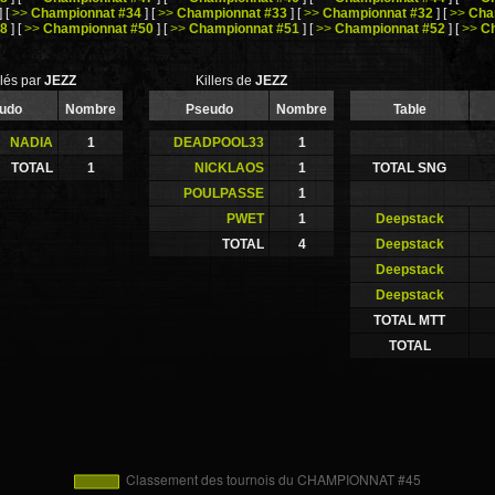
]
[
>>
Championnat #34
]
[
>>
Championnat #33
]
[
>>
Championnat #32
]
[
>>
Cha
18
]
[
>>
Championnat #50
]
[
>>
Championnat #51
]
[
>>
Championnat #52
]
[
>>
C
llés par
JEZZ
Killers de
JEZZ
udo
Nombre
Pseudo
Nombre
Table
NADIA
1
DEADPOOL33
1
TOTAL
1
NICKLAOS
1
TOTAL SNG
POULPASSE
1
PWET
1
Deepstack
TOTAL
4
Deepstack
Deepstack
Deepstack
TOTAL MTT
TOTAL