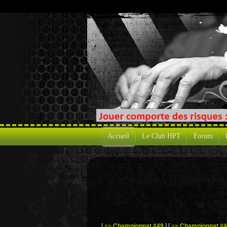
Accueil
Le Club HPT
Forum
[
>>
Championnat #49
]
[
>>
Championnat #