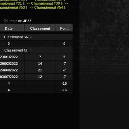
mpionnat #31
]
[
>>
Championnat #30
]
[
>>
hampionnat #53
]
[
>>
Championnat #54
]
Tournois de
JEZZ
Date
Classement
Point
Classement SNG
0
0
Classement MTT
23/01/2022
7
5
20/02/2022
14
-7
24/04/2022
21
-7
03/07/2022
12
-7
4
-16
4
-16