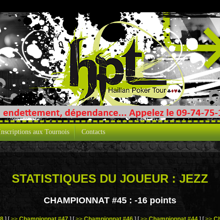
Inscriptions aux Tournois
Contacts
STATISTIQUES DU JOUEUR : JEZZ
CHAMPIONNAT #45 :
-16 points
48
]
[
>>
Championnat #47
]
[
>>
Championnat #46
]
[
>>
Championnat #44
]
[
>>
C