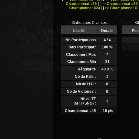
Championnat #36
]
[
>>
Championnat #35
Championnat #24
]
[
>>
Championnat #
Statistiques Diverses
Ki
Libellé
Détails
Pse
Nb Participations
4
/ 4
Taux Participat°
100
%
Classement Max
7
Classement Min
21
Régularité
40.0
%
Nb de Kills :
1
Nb de H.U :
0
Nb de Victoires :
0
Nb de TF
1
(MTT+SNG) :
Championnat #45
-16
pts