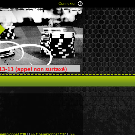
Connexion
hampionnat #38
]
[
>>
Championnat #37
]
[
>>