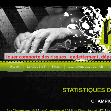
Accueil
Le Club HPT
Forum
Inscriptions aux Tournois
C
STATISTIQUES 
CHAMPIO
[
>>
Championnat #49
]
[
>>
Championnat #48
]
[
>>
Championnat #47
]
[
>>