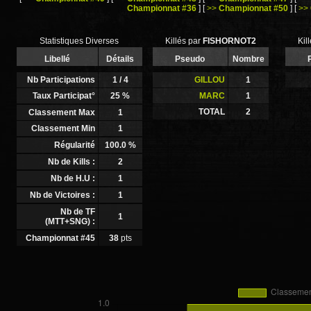
Championnat #36
]
[
>>
Championnat #50
]
[
>>
Statistiques Diverses
Killés par
FISHORNOT2
Kil
Libellé
Détails
Pseudo
Nombre
Nb Participations
1
/ 4
GILLOU
1
Taux Participat°
25
%
MARC
1
TOTAL
2
Classement Max
1
Classement Min
1
Régularité
100.0
%
Nb de Kills :
2
Nb de H.U :
1
Nb de Victoires :
1
Nb de TF
1
(MTT+SNG) :
Championnat #45
38
pts